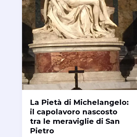
apparve
a
San
Pietro
La Pietà di Michelangelo:
il capolavoro nascosto
tra le meraviglie di San
Pietro