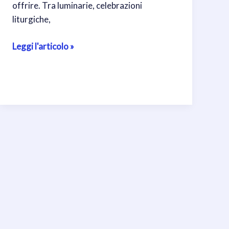
offrire. Tra luminarie, celebrazioni
liturgiche,
🎄
Leggi l'articolo »
Natale
a
San
Pietro:
guida
completa