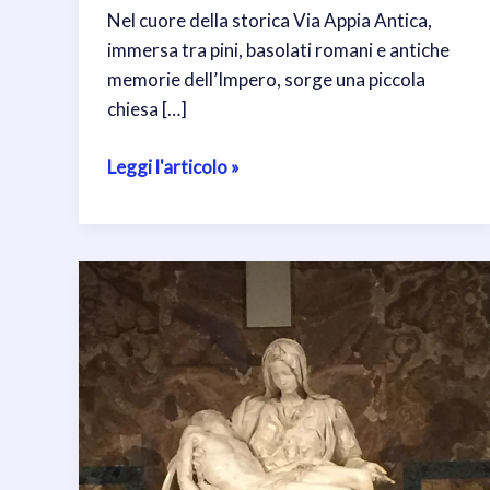
Nel cuore della storica Via Appia Antica,
immersa tra pini, basolati romani e antiche
memorie dell’Impero, sorge una piccola
chiesa […]
La
Leggi l'articolo »
Chiesa
del
Quo
Vadis
a
Roma:
il
luogo
dove
Gesù