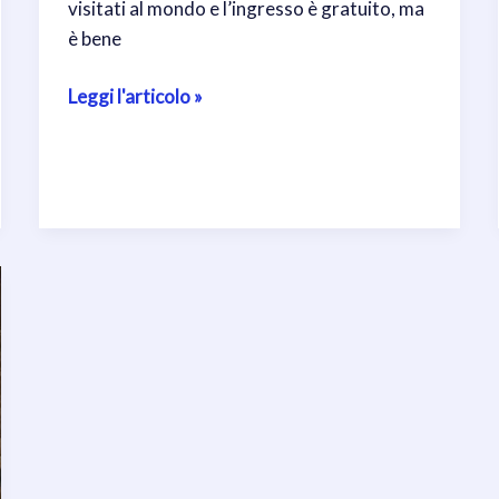
visitati al mondo e l’ingresso è gratuito, ma
è bene
Visitare
Leggi l'articolo »
San
Pietro
senza
stress:
come
ridurre
le
code
e
organizzare
l’ingresso