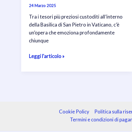
24 Marzo 2025
Tra i tesori più preziosi custoditi all’interno
della Basilica di San Pietro in Vaticano, c’è
un’opera che emoziona profondamente
chiunque
La
Leggi l'articolo »
Pietà
di
Michelangelo:
il
capolavoro
nascosto
tra
Cookie Policy
Politica sulla ris
le
Termini e condizioni di pag
meraviglie