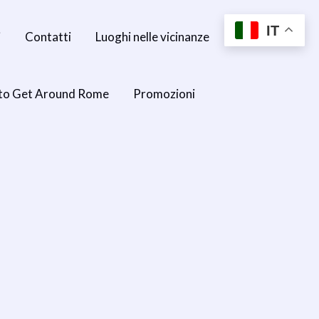
IT
i
Contatti
Luoghi nelle vicinanze
to Get Around Rome
Promozioni