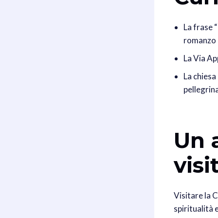
La frase 
romanzo d
La Via Ap
La chiesa 
pellegrin
Un 
vis
Visitare la 
spiritualità