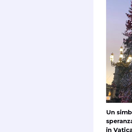
Un simb
speranza
in Vatic