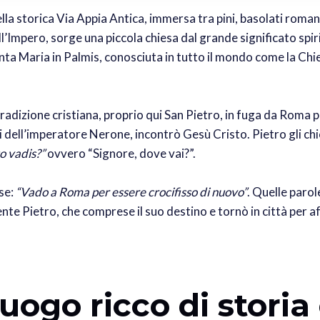
lla storica Via Appia Antica, immersa tra pini, basolati roman
’Impero, sorge una piccola chiesa dal grande significato spiri
nta Maria in Palmis, conosciuta in tutto il mondo come la Ch
radizione cristiana, proprio qui San Pietro, in fuga da Roma p
 dell’imperatore Nerone, incontrò Gesù Cristo. Pietro gli chi
o vadis?”
ovvero “Signore, dove vai?”.
se:
“Vado a Roma per essere crocifisso di nuovo”
. Quelle parol
e Pietro, che comprese il suo destino e tornò in città per af
uogo ricco di storia