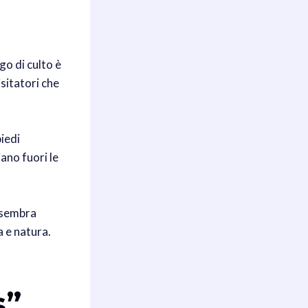
go di culto è
sitatori che
piedi
iano fuori le
i sembra
a e natura.
s”