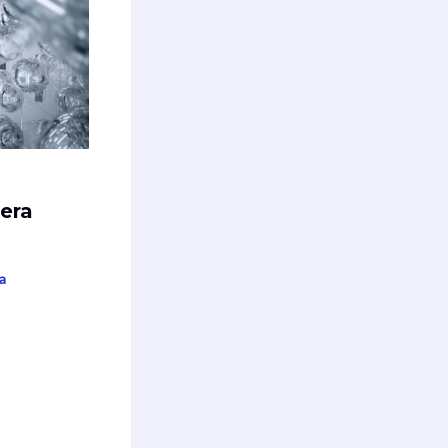
era
a