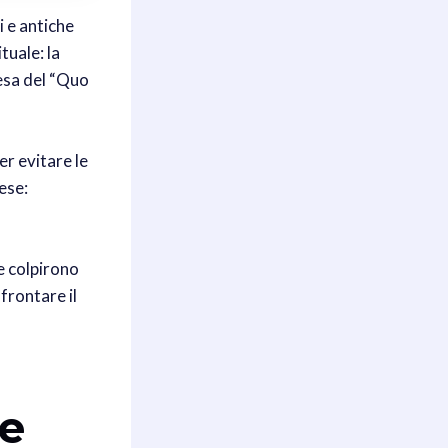
i e antiche
tuale: la
iesa del “Quo
er evitare le
ese:
e colpirono
frontare il
 e