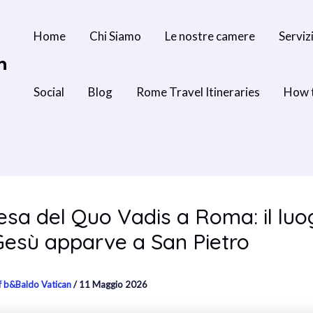
Home
Chi Siamo
Le nostre camere
Serviz
n
Social
Blog
Rome Travel Itineraries
How 
esa del Quo Vadis a Roma: il luo
esù apparve a San Pietro
f b&Baldo Vatican
/
11 Maggio 2026