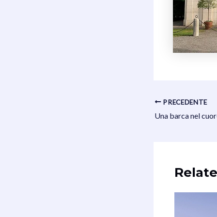
Navigazione
PRECEDENTE
articoli
Una barca nel cuo
Relate