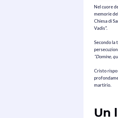
Nel cuore de
memorie dell
Chiesa di Sa
Vadis”.
Secondo la t
persecuzioni
“Domine, qu
Cristo rispo
profondament
martirio.
Un l