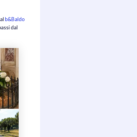
 al
b&Baldo
passi dal