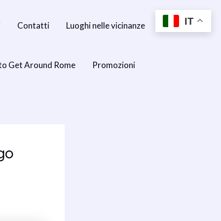
IT
i
Contatti
Luoghi nelle vicinanze
to Get Around Rome
Promozioni
go