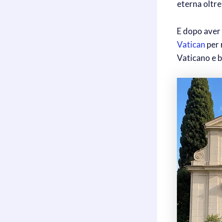
eterna oltre i
E dopo aver 
Vatican
per 
Vaticano e b