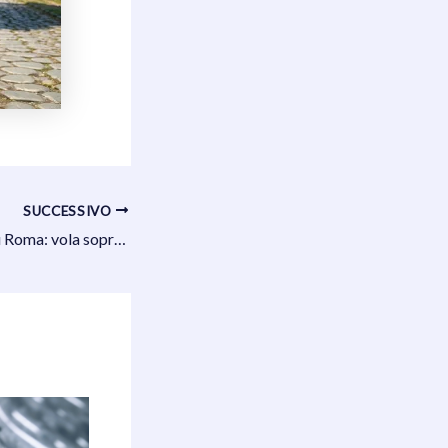
SUCCESSIVO
Tour in elicottero su Roma: vola sopra la Città Eterna