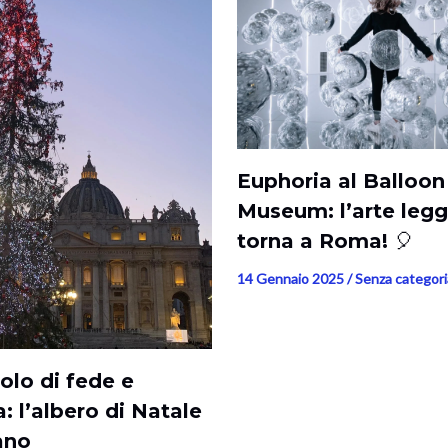
Euphoria al Balloon
Museum: l’arte legg
torna a Roma! 🎈
14 Gennaio 2025
/
Senza categori
olo di fede e
: l’albero di Natale
ano