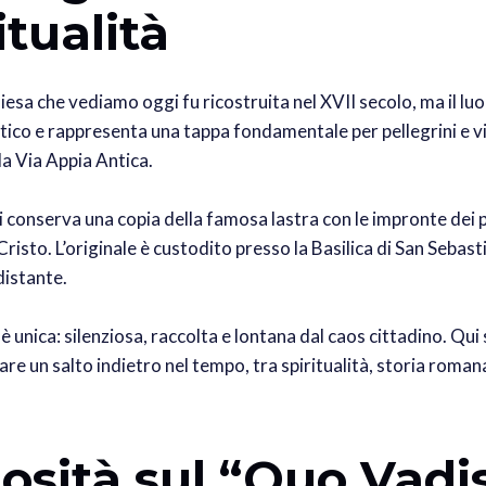
itualità
hiesa che vediamo oggi fu ricostruita nel XVII secolo, ma il luo
tico e rappresenta una tappa fondamentale per pellegrini e vi
a Via Appia Antica.
si conserva una copia della famosa lastra con le impronte dei 
Cristo. L’originale è custodito presso la Basilica di San Sebast
distante.
è unica: silenziosa, raccolta e lontana dal caos cittadino. Qu
are un salto indietro nel tempo, tra spiritualità, storia roman
iosità sul “Quo Vadi