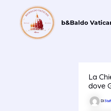
Vai
al
contenuto
b&Baldo Vatica
La Chi
dove G
Di
Staf