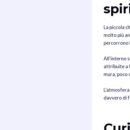
spir
La piccola c
molto più an
percorrono l
All’interno 
attribuite a 
mura, poco 
L’atmosfera 
davvero di f
Cur