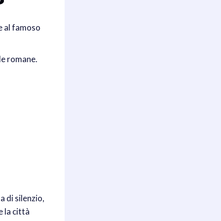
he al famoso
ade romane.
 di silenzio,
 la città