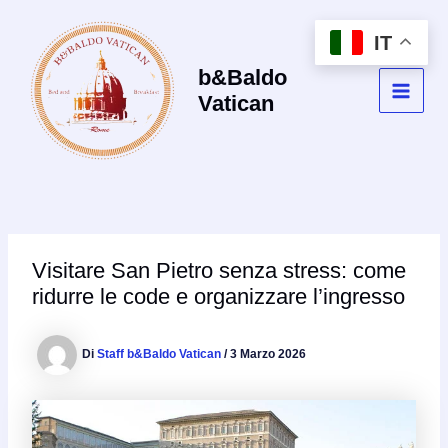
Vai
al
IT
contenuto
b&Baldo
Vatican
MAI
MEN
Visitare San Pietro senza stress: come
ridurre le code e organizzare l’ingresso
Di
Staff b&Baldo Vatican
/
3 Marzo 2026