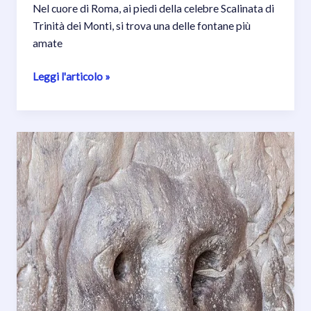
Nel cuore di Roma, ai piedi della celebre Scalinata di
Trinità dei Monti, si trova una delle fontane più
amate
Una
Leggi l'articolo »
barca
nel
cuore
di
Roma