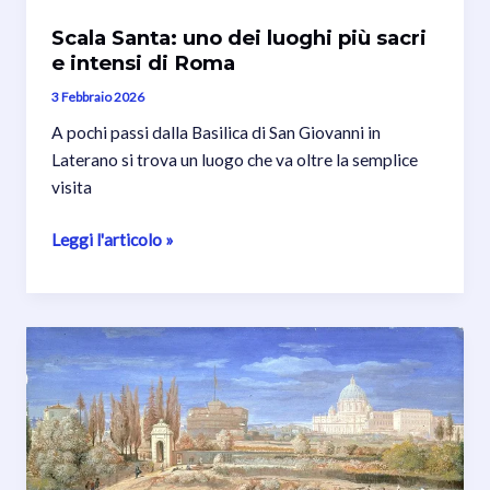
Scala Santa: uno dei luoghi più sacri
e intensi di Roma
3 Febbraio 2026
A pochi passi dalla Basilica di San Giovanni in
Laterano si trova un luogo che va oltre la semplice
visita
Scala
Leggi l'articolo »
Santa:
uno
dei
luoghi
più
sacri
e
intensi
di