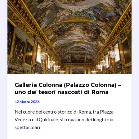
celebre
motto
di
Giulio
Cesare
Galleria Colonna (Palazzo Colonna) –
uno dei tesori nascosti di Roma
12 Marzo 2026
Nel cuore del centro storico di Roma, tra Piazza
Venezia e il Quirinale, si trova uno dei luoghi più
spettacolari