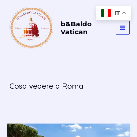
Vai
al
IT
contenuto
b&Baldo
Vatican
MAI
MEN
Cosa vedere a Roma