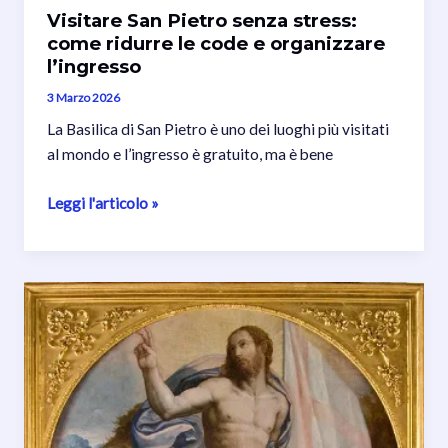
Visitare San Pietro senza stress:
come ridurre le code e organizzare
l’ingresso
3 Marzo 2026
La Basilica di San Pietro è uno dei luoghi più visitati
al mondo e l’ingresso è gratuito, ma è bene
Visitare
Leggi l'articolo »
San
Pietro
senza
stress:
come
ridurre
le
code
e