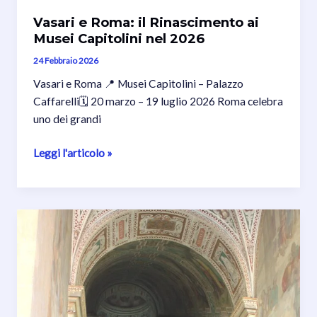
Vasari e Roma: il Rinascimento ai
Musei Capitolini nel 2026
24 Febbraio 2026
Vasari e Roma 📍 Musei Capitolini – Palazzo
Caffarelli🗓️ 20 marzo – 19 luglio 2026 Roma celebra
uno dei grandi
Vasari
Leggi l'articolo »
e
Roma:
il
Rinascimento
ai
Musei
Capitolini
nel
2026