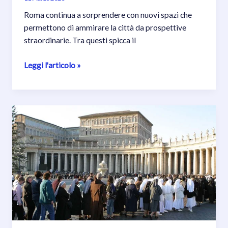
Roma continua a sorprendere con nuovi spazi che
permettono di ammirare la città da prospettive
straordinarie. Tra questi spicca il
Il
Leggi l'articolo »
Belvedere
Antonio
Cederna:
una
terrazza
unica
nel
cuore
di
Roma