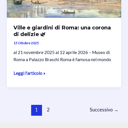
Roma
Ville e giardini di Roma: una corona
di delizie 🌿
15 Ottobre 2025
al 21 novembre 2025 al 12 aprile 2026 – Museo di
Roma a Palazzo Braschi Roma è famosa nel mondo
Ville
Leggi l'articolo »
e
giardini
di
Roma:
Paginazione
una
1
2
Successivo
→
articoli
corona
di