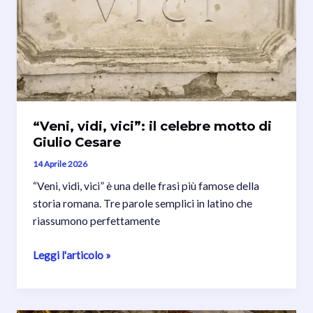
“Veni, vidi, vici”: il celebre motto di
Giulio Cesare
14 Aprile 2026
“Veni, vidi, vici” è una delle frasi più famose della
storia romana. Tre parole semplici in latino che
riassumono perfettamente
“Veni,
Leggi l'articolo »
vidi,
vici”:
il