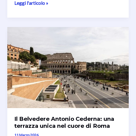
Galleria
Leggi l'articolo »
Colonna
(Palazzo
Colonna)
–
uno
dei
tesori
nascosti
di
Roma
Il Belvedere Antonio Cederna: una
terrazza unica nel cuore di Roma
11 Marzo 2026