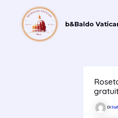
Vai
al
contenuto
b&Baldo Vatica
Roset
gratui
Di
Staf