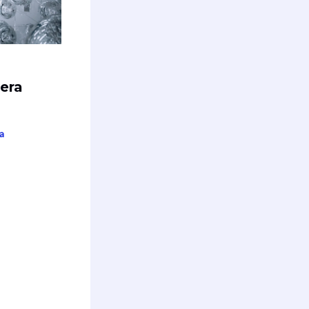
era
a