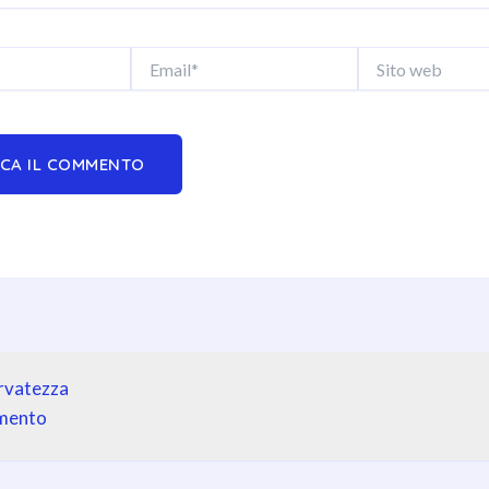
Email*
Sito
web
ervatezza
amento