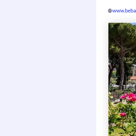
🌐
www.bebal