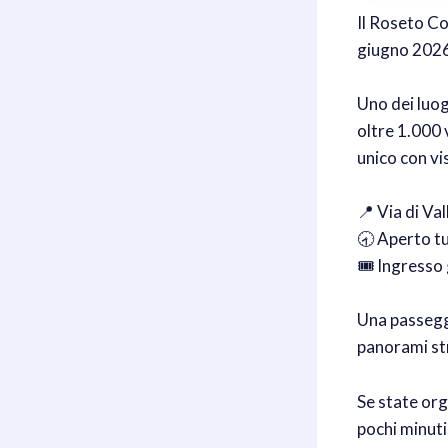
Il Roseto Co
giugno 2026
Uno dei luog
oltre 1.000 
unico con vi
📍 Via di Va
🕣 Aperto tut
🎟️ Ingresso
Una passegg
panorami st
Se state or
pochi minuti 