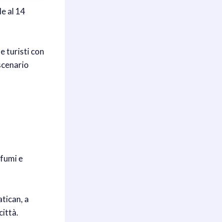
e al 14
e turisti con
scenario
ofumi e
tican, a
città.