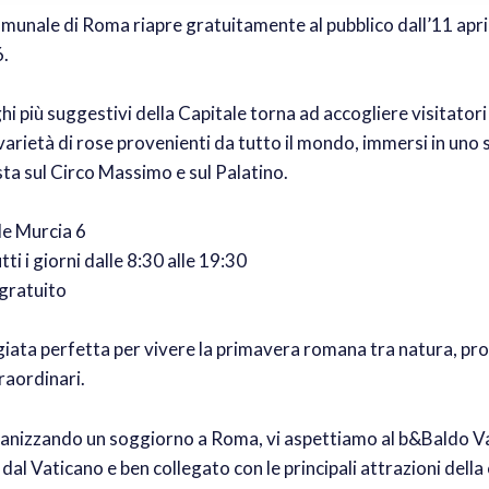
munale di Roma riapre gratuitamente al pubblico dall’11 april
.
hi più suggestivi della Capitale torna ad accogliere visitatori 
varietà di rose provenienti da tutto il mondo, immersi in uno 
sta sul Circo Massimo e sul Palatino.
lle Murcia 6
ti i giorni dalle 8:30 alle 19:30
 gratuito
iata perfetta per vivere la primavera romana tra natura, pr
raordinari.
ganizzando un soggiorno a Roma, vi aspettiamo al b&Baldo Va
dal Vaticano e ben collegato con le principali attrazioni della 