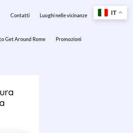
IT
i
Contatti
Luoghi nelle vicinanze
to Get Around Rome
Promozioni
ura
na