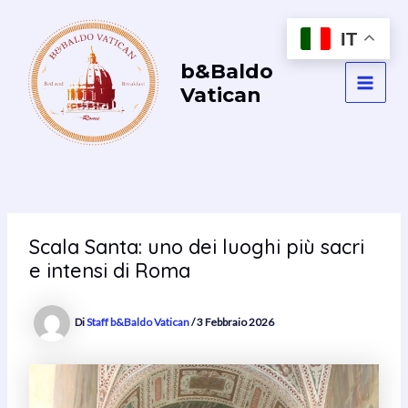
Vai
al
IT
contenuto
b&Baldo
Vatican
MAI
MEN
Scala Santa: uno dei luoghi più sacri
e intensi di Roma
Di
Staff b&Baldo Vatican
/
3 Febbraio 2026