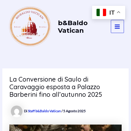
Vai
al
IT
contenuto
b&Baldo
Vatican
MAI
MEN
La Conversione di Saulo di
Caravaggio esposta a Palazzo
Barberini fino all’autunno 2025
Di
Staff b&Baldo Vatican
/
5 Agosto 2025