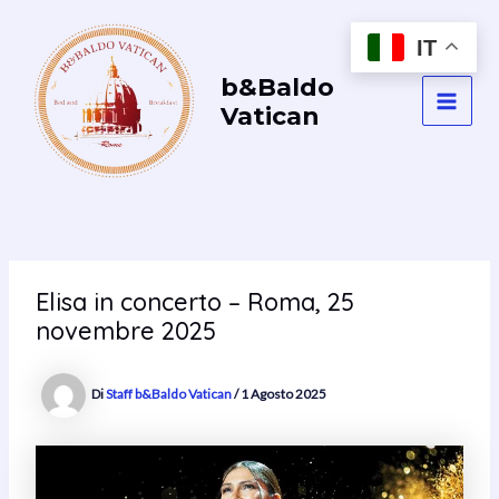
Vai
al
IT
contenuto
b&Baldo
Vatican
MAI
MEN
Elisa in concerto – Roma, 25
novembre 2025
Di
Staff b&Baldo Vatican
/
1 Agosto 2025