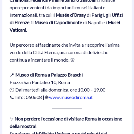
Cremona, Federica Pirani e Sandro Santolini
, riunisce
opere provenienti da importanti musei italiani e
internazionali, tra cui il
Musée d’Orsay
di Parigi, gli
Uffizi
di Firenze
, il
Museo di Capodimonte
di Napoli e i
Musei
Vaticani
.
Un percorso affascinante che invita a riscoprire l’anima
verde della Città Eterna, una corona di delizie che
continua a incantare il mondo. 🌸
📍
Museo di Roma a Palazzo Braschi
Piazza San Pantaleo 10, Roma
🕙 Dal martedì alla domenica, ore 10.00 – 19.00
📞 Info: 060608 | 🌐
www.museodiroma.it
✨
Non perdere l’occasione di visitare Roma in occasione
della mostra!
Soggiorna al
b&Baldo Vatican
, a pochi minuti dal