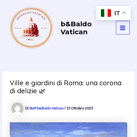
Vai
al
IT
contenuto
b&Baldo
Vatican
MAI
MEN
Ville e giardini di Roma: una corona
di delizie 🌿
Di
Staff b&Baldo Vatican
/
15 Ottobre 2025