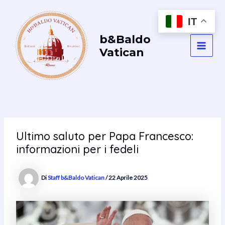
Vai
al
IT
contenuto
b&Baldo
Vatican
MAI
MEN
Ultimo saluto per Papa Francesco:
informazioni per i fedeli
Di
Staff b&Baldo Vatican
/
22 Aprile 2025