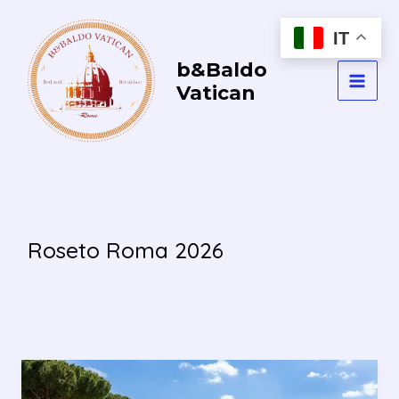
Vai
al
IT
contenuto
b&Baldo
Vatican
MAI
MEN
Roseto Roma 2026