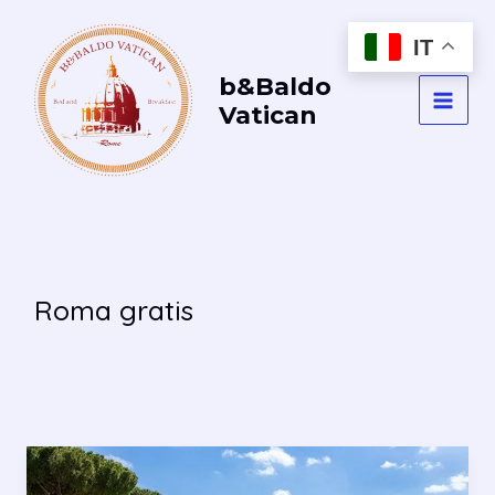
Vai
al
IT
contenuto
b&Baldo
Vatican
MAI
MEN
Roma gratis