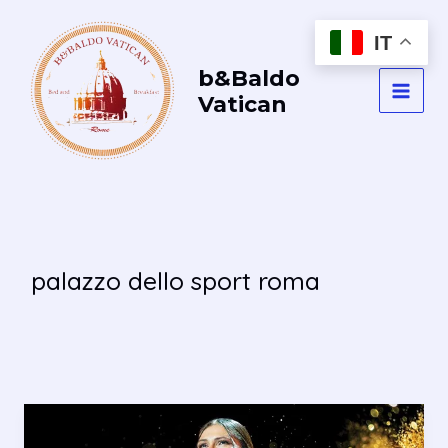
Vai
al
IT
contenuto
b&Baldo
Vatican
MAI
MEN
palazzo dello sport roma