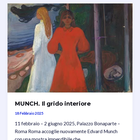
senza
papa,
una
mostra
ai
Mercati
di
Traiano
a
Roma
MUNCH. Il grido interiore
18 Febbraio 2025
11 febbraio – 2 giugno 2025, Palazzo Bonaparte –
Roma Roma accoglie nuovamente Edvard Munch
con una mostra imperdibile che