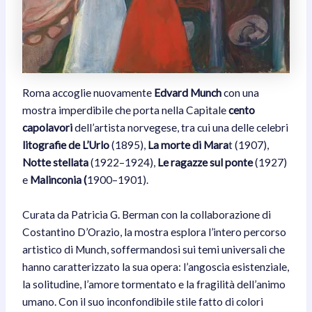
Roma accoglie nuovamente
Edvard Munch
con una
mostra imperdibile che porta nella Capitale
cento
capolavori
dell’artista norvegese, tra cui una delle celebri
litografie de L’Urlo
(1895),
La morte di Mara
t (1907),
Notte stellata
(1922–1924),
Le ragazze sul ponte
(1927)
e
Malinconia (
1900–1901).
Curata da Patricia G. Berman con la collaborazione di
Costantino D’Orazio, la mostra esplora l’intero percorso
artistico di Munch, soffermandosi sui temi universali che
hanno caratterizzato la sua opera: l’angoscia esistenziale,
la solitudine, l’amore tormentato e la fragilità dell’animo
umano. Con il suo inconfondibile stile fatto di colori