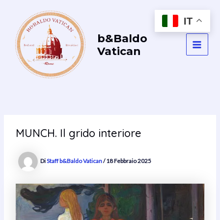
Vai
al
IT
contenuto
b&Baldo
Vatican
MAI
MEN
MUNCH. Il grido interiore
Di
Staff b&Baldo Vatican
/
18 Febbraio 2025