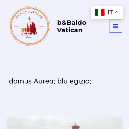
Vai
al
IT
contenuto
b&Baldo
Vatican
MAI
MEN
domus Aurea; blu egizio;