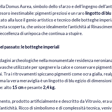
lla Domus Aurea, simbolo dello sfarzo e dell’ingegno dell’an
soro inestimabile: pigmenti preziosi e un raro
lingotto di blu
to alla luce il genio artistico e tecnico delle botteghe imperia
ta scoperta, che unisce idealmente l’antichità al Rinascimen
’eccellenza di un’epoca che continua a stupire.
el passato: le botteghe imperiali
indagini archeologiche nella monumentale residenza neronian
vasche utilizzate per spegnere la calce e conservare pigmenti
hi. Tra i ritrovamenti spiccano pigmenti come ocra gialla, rea
 ma la vera meraviglia è un lingotto di blu egizio di dimensioni
e: alto
15 cm
e pesante
2,4 kg.
nto, prodotto artificialmente e descritto da Vitruvio, era u
l’antichità. Ricco di simbolismo e di complessità tecnica, veniv