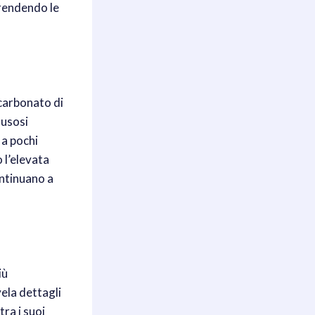
, rendendo le
 carbonato di
fusosi
 a pochi
 l’elevata
ontinuano a
iù
ela dettagli
ra i suoi