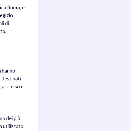
tica Roma, è
 egizio
li di
to,
a hanno
 destinati
lgar rosso e
no dei più
a utilizzato