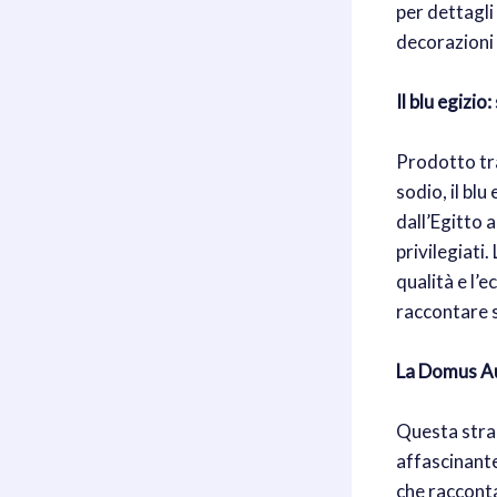
per dettagli 
decorazioni 
Il blu egizio
Prodotto tra
sodio, il bl
dall’Egitto 
privilegiati
qualità e l’
raccontare s
La Domus Au
Questa strao
affascinante
che racconta