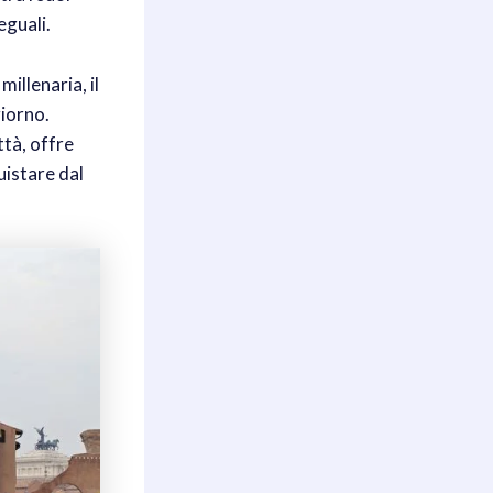
eguali.
illenaria, il
giorno.
ttà, offre
uistare dal