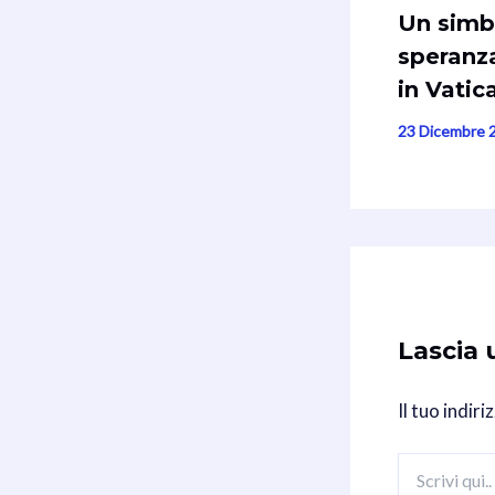
Un simb
speranza
in Vatic
23 Dicembre 
Lascia
Il tuo indir
Scrivi
qui..