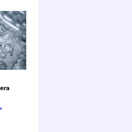
era
a