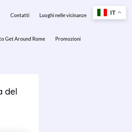
IT
i
Contatti
Luoghi nelle vicinanze
to Get Around Rome
Promozioni
a del