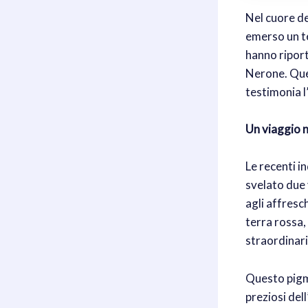
Nel cuore de
emerso un te
hanno riporta
Nerone. Ques
testimonia l
Un viaggio n
Le recenti 
svelato due 
agli affresc
terra rossa,
straordinari
Questo pigme
preziosi del