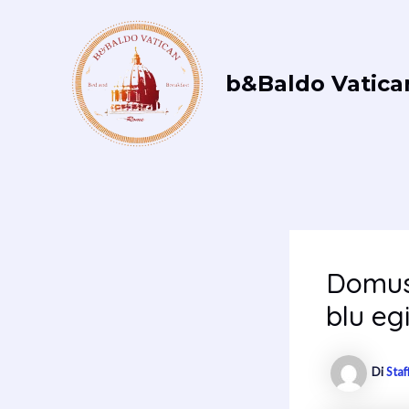
Vai
al
contenuto
b&Baldo Vatica
Domus 
blu egi
Di
Staf