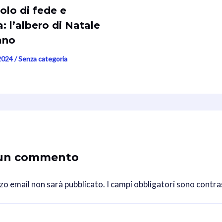
olo di fede e
: l’albero di Natale
ano
2024
/
Senza categoria
 un commento
izzo email non sarà pubblicato.
I campi obbligatori sono contr