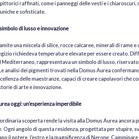
pittorici raffinati, come i panneggi delle vesti e i chiaroscuri
uniche e sofisticate.
: simbolo di lusso e innovazione
mite una miscela di silice, rocce calcaree, minerali di rame e
u egizio richiedeva temperature elevate per essere creato. Dif
al Mediterraneo, rappresentava un simbolo di lusso, riservato
. Le analisi dei pigmenti trovati nella Domus Aurea confermano
eccellenza delle maestranze, capaci di creare capolavori che c
torie di arte e innovazione.
rea oggi: un’esperienza imperdibile
rdinaria scoperta rende la visita alla Domus Aurea ancora p
. Ogni angolo di questa residenza, progettata per stupire, sv
no il potere, l’estro e la magnificenza di Nerone. Camminare t