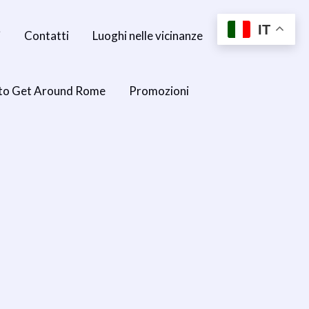
IT
i
Contatti
Luoghi nelle vicinanze
to Get Around Rome
Promozioni