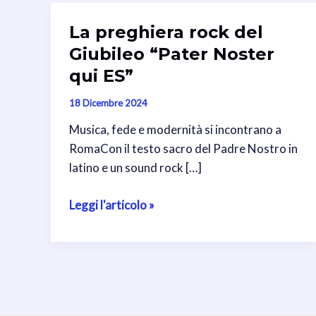
La preghiera rock del
Giubileo “Pater Noster
qui ES”
18 Dicembre 2024
Musica, fede e modernità si incontrano a
RomaCon il testo sacro del Padre Nostro in
latino e un sound rock […]
La
Leggi l'articolo »
preghiera
rock
del
Giubileo
“Pater