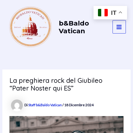
Vai
al
IT
contenuto
b&Baldo
Vatican
MAI
MEN
La preghiera rock del Giubileo
“Pater Noster qui ES”
Di
Staff b&Baldo Vatican
/
18 Dicembre 2024