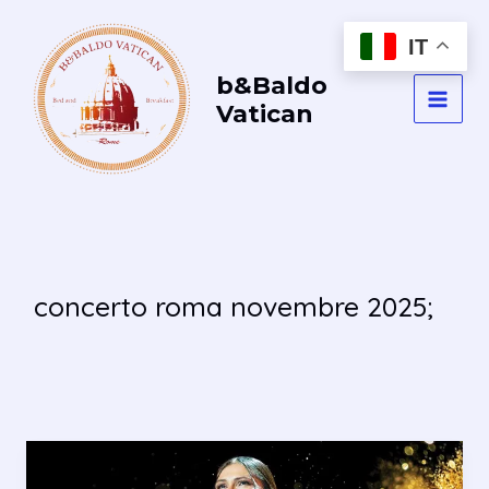
Vai
al
IT
contenuto
b&Baldo
Vatican
MAI
MEN
concerto roma novembre 2025;