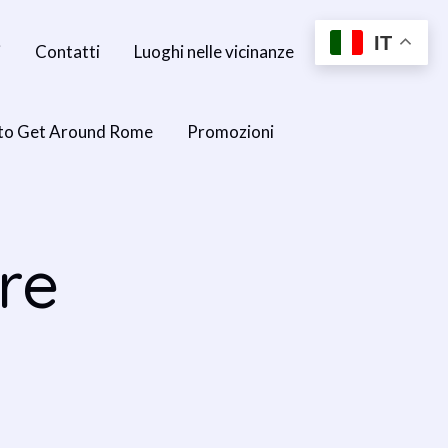
IT
i
Contatti
Luoghi nelle vicinanze
to Get Around Rome
Promozioni
re