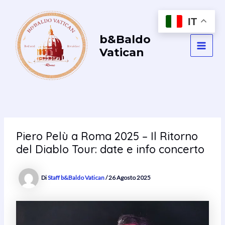
Vai
al
IT
contenuto
b&Baldo
Vatican
MAI
MEN
Piero Pelù a Roma 2025 – Il Ritorno
del Diablo Tour: date e info concerto
Di
Staff b&Baldo Vatican
/
26 Agosto 2025