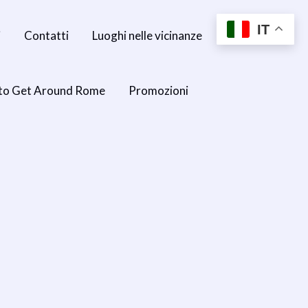
IT
i
Contatti
Luoghi nelle vicinanze
to Get Around Rome
Promozioni