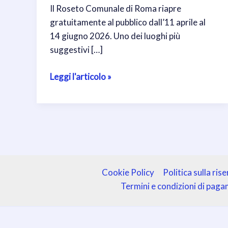
Il Roseto Comunale di Roma riapre
gratuitamente al pubblico dall’11 aprile al
14 giugno 2026. Uno dei luoghi più
suggestivi […]
Roseto
Leggi l'articolo »
Comunale
di
Roma
2026:
apertura
gratuita
e
Cookie Policy
Politica sulla ris
orari
Termini e condizioni di pag
della
primavera
romana