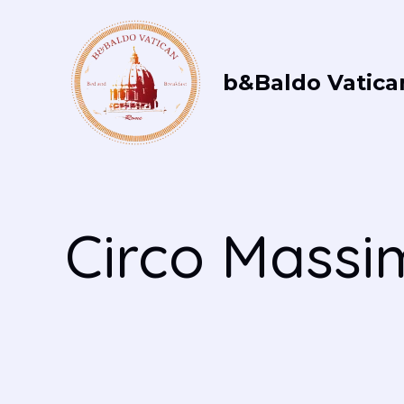
Vai
al
contenuto
b&Baldo Vatica
Circo Massi