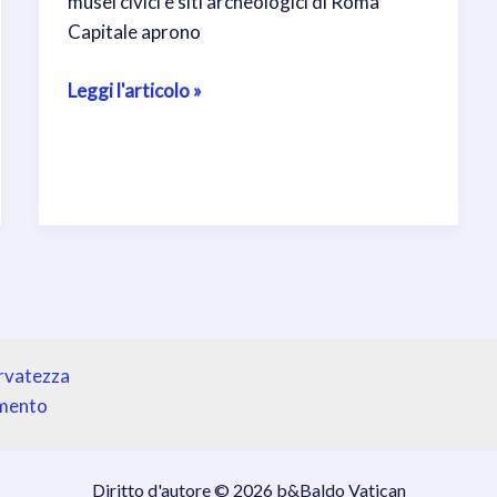
musei civici e siti archeologici di Roma
Capitale aprono
Domenica
Leggi l'articolo »
7
settembre
ingresso
gratuito
nei
musei
civici
di
Roma
ervatezza
amento
Diritto d'autore © 2026 b&Baldo Vatican