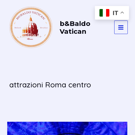
Vai
al
IT
contenuto
b&Baldo
Vatican
MAI
MEN
attrazioni Roma centro