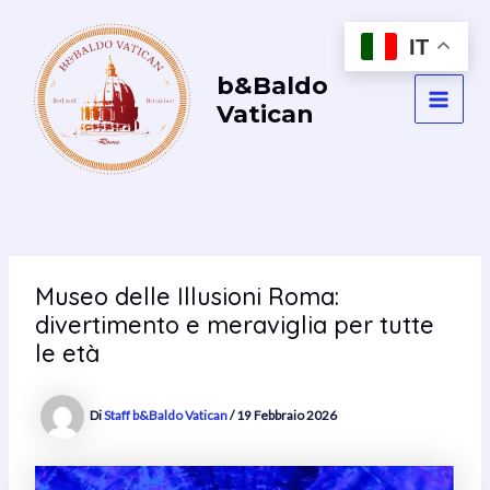
Vai
al
IT
contenuto
b&Baldo
Vatican
MAI
MEN
Museo delle Illusioni Roma:
divertimento e meraviglia per tutte
le età
Di
Staff b&Baldo Vatican
/
19 Febbraio 2026