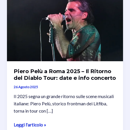
Piero Pelù a Roma 2025 – Il Ritorno
del Diablo Tour: date e info concerto
26 Agosto 2025
Il 2025 segna un grande ritorno sulle scene musicali
italiane: Piero Pelù, storico frontman dei Litfiba,
torna in tour con […]
Piero
Leggi l'articolo »