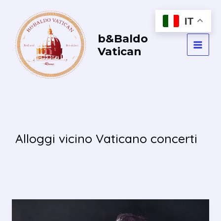
Vai
al
IT
contenuto
b&Baldo
Vatican
MAI
MEN
Alloggi vicino Vaticano concerti