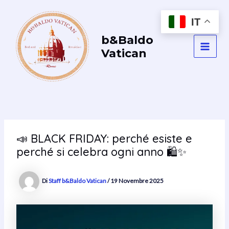
Vai
al
IT
contenuto
b&Baldo
Vatican
MAI
MEN
📣 BLACK FRIDAY: perché esiste e
perché si celebra ogni anno 🛍️✨
Di
Staff b&Baldo Vatican
/
19 Novembre 2025