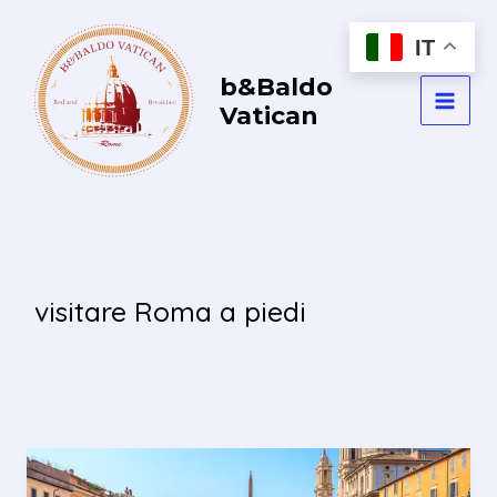
Vai
al
IT
contenuto
b&Baldo
Vatican
MAI
MEN
visitare Roma a piedi