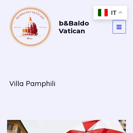
Vai
al
IT
contenuto
b&Baldo
Vatican
MAI
MEN
Villa Pamphili