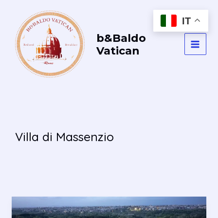
Vai
al
IT
contenuto
b&Baldo
Vatican
MAI
MEN
Villa di Massenzio