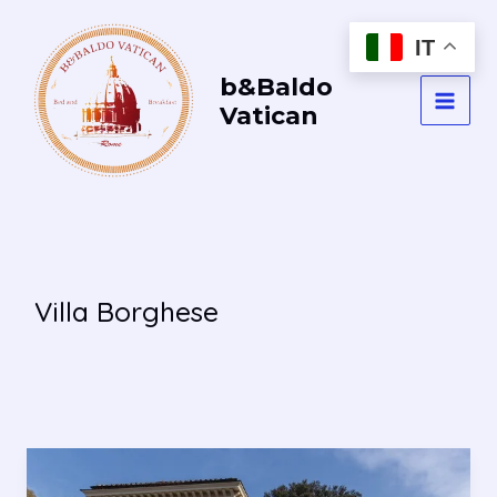
Vai
al
IT
contenuto
b&Baldo
Vatican
MAI
MEN
Villa Borghese