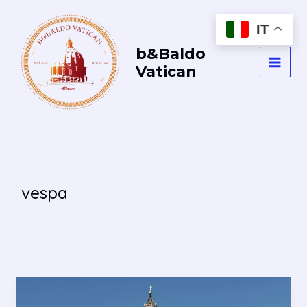
Vai
al
IT
contenuto
b&Baldo
Vatican
MAI
MEN
vespa