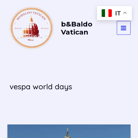
Vai
al
IT
contenuto
b&Baldo
Vatican
MAI
MEN
vespa world days