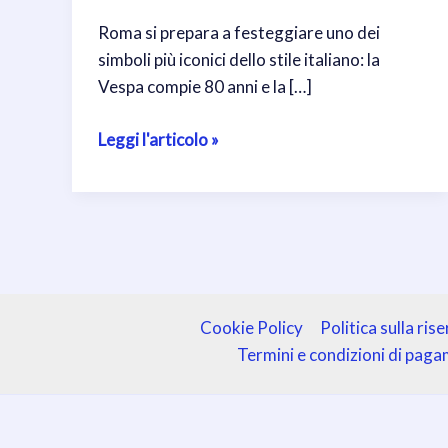
Roma si prepara a festeggiare uno dei
simboli più iconici dello stile italiano: la
Vespa compie 80 anni e la […]
Vespa:
Leggi l'articolo »
80
anni
di
storia
festeggiati
a
Roma
Cookie Policy
Politica sulla ris
Termini e condizioni di pag