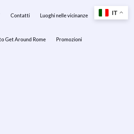
IT
i
Contatti
Luoghi nelle vicinanze
to Get Around Rome
Promozioni