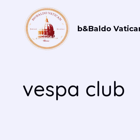
Vai
al
contenuto
b&Baldo Vatica
vespa club