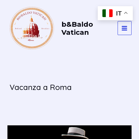
Vai
al
IT
contenuto
b&Baldo
Vatican
MAI
MEN
Vacanza a Roma