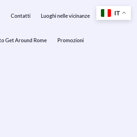
IT
i
Contatti
Luoghi nelle vicinanze
to Get Around Rome
Promozioni