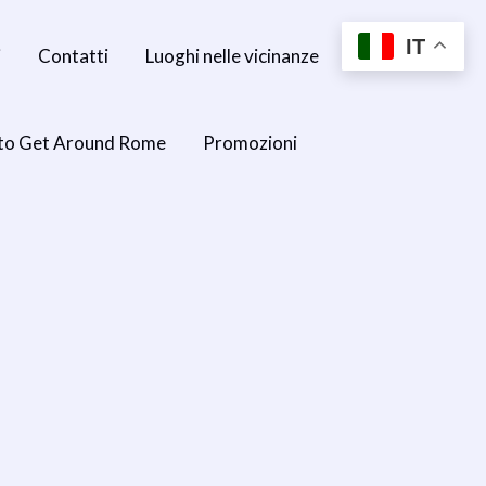
IT
i
Contatti
Luoghi nelle vicinanze
to Get Around Rome
Promozioni