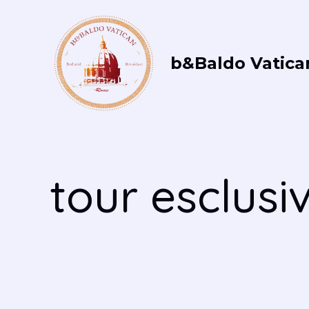
Vai
al
contenuto
b&Baldo Vatica
tour esclus