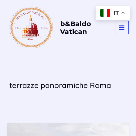
Vai
al
IT
contenuto
b&Baldo
Vatican
MAI
MEN
terrazze panoramiche Roma