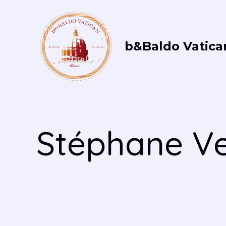
Vai
al
contenuto
b&Baldo Vatica
Stéphane V