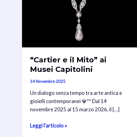
“Cartier e il Mito” ai
Musei Capitolini
14 Novembre 2025
Un dialogo senza tempo tra arte antica e
gioielli contemporanei 💎** Dal 14
novembre 2025 al 15 marzo 2026, il […]
“Cartier
Leggi l'articolo »
e