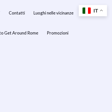
IT
i
Contatti
Luoghi nelle vicinanze
to Get Around Rome
Promozioni