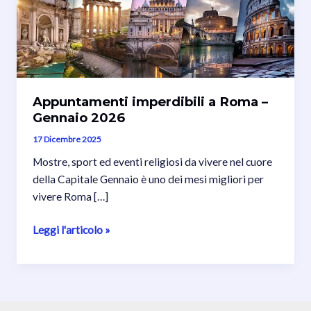
Appuntamenti imperdibili a Roma –
Gennaio 2026
17 Dicembre 2025
Mostre, sport ed eventi religiosi da vivere nel cuore
della Capitale Gennaio è uno dei mesi migliori per
vivere Roma […]
Appuntamenti
Leggi l'articolo »
imperdibili
a
Roma
–