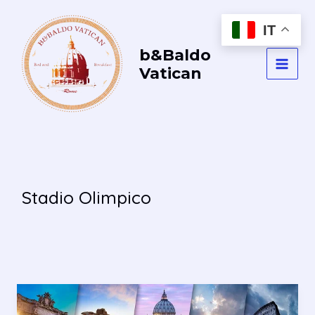
Vai
al
IT
contenuto
b&Baldo
Vatican
MAI
MEN
Stadio Olimpico