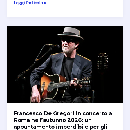
Festa
Leggi l'articolo »
de’
Noantri
2026:
Trastevere
celebra
una
delle
tradizioni
più
amate
di
Roma
Francesco De Gregori in concerto a
Roma nell’autunno 2026: un
appuntamento imperdibile per gli