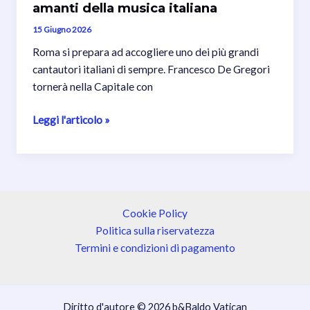
amanti della musica italiana
15 Giugno 2026
Roma si prepara ad accogliere uno dei più grandi
cantautori italiani di sempre. Francesco De Gregori
tornerà nella Capitale con
Francesco
Leggi l'articolo »
De
Gregori
in
concerto
a
Cookie Policy
Roma
Politica sulla riservatezza
nell’autunno
Termini e condizioni di pagamento
2026:
un
appuntamento
Diritto d'autore © 2026 b&Baldo Vatican
imperdibile