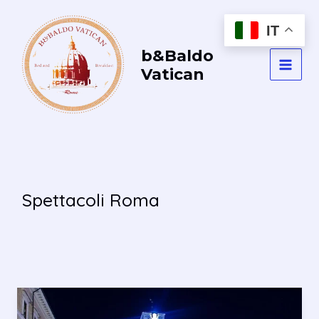
Vai
al
IT
contenuto
b&Baldo
Vatican
MAI
MEN
Spettacoli Roma