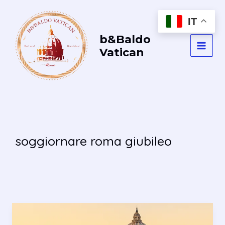
Vai
al
IT
contenuto
b&Baldo
Vatican
MAI
MEN
soggiornare roma giubileo