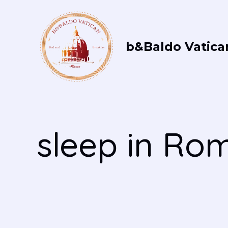
Vai
al
contenuto
b&Baldo Vatica
sleep in Ro