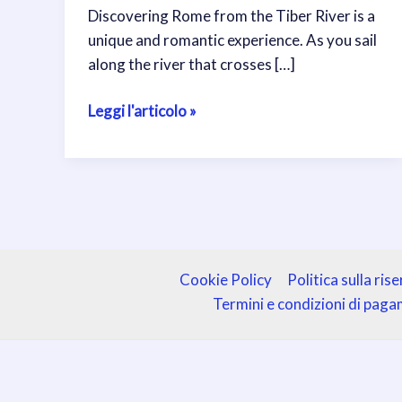
Discovering Rome from the Tiber River is a
unique and romantic experience. As you sail
along the river that crosses […]
Sightseeing
Leggi l'articolo »
Tour
on
the
Tiber
River:
Rome
from
Cookie Policy
Politica sulla ris
a
Termini e condizioni di pag
New
Perspective