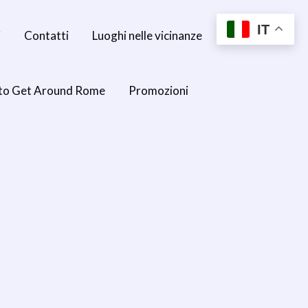
IT
i
Contatti
Luoghi nelle vicinanze
to Get Around Rome
Promozioni