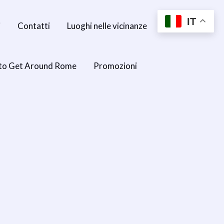
IT
i
Contatti
Luoghi nelle vicinanze
to Get Around Rome
Promozioni