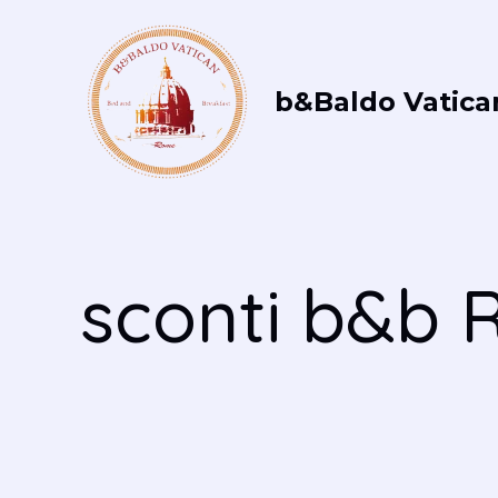
Vai
al
contenuto
b&Baldo Vatica
sconti b&b