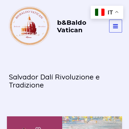
Vai
al
IT
contenuto
b&Baldo
Vatican
MAI
MEN
Salvador Dalí Rivoluzione e
Tradizione