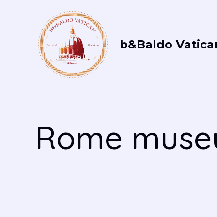
Vai
al
contenuto
b&Baldo Vatica
Rome muse