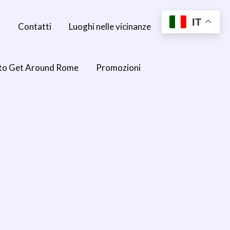
IT
i
Contatti
Luoghi nelle vicinanze
to Get Around Rome
Promozioni