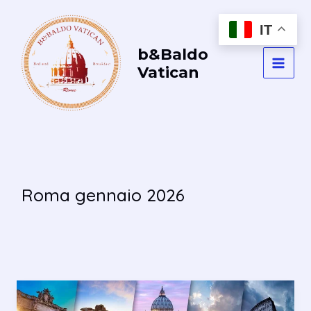
Vai
al
IT
contenuto
b&Baldo
Vatican
MAI
MEN
Roma gennaio 2026