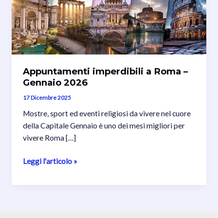
Appuntamenti imperdibili a Roma –
Gennaio 2026
17 Dicembre 2025
Mostre, sport ed eventi religiosi da vivere nel cuore
della Capitale Gennaio è uno dei mesi migliori per
vivere Roma […]
Appuntamenti
Leggi l'articolo »
imperdibili
a
Roma
–