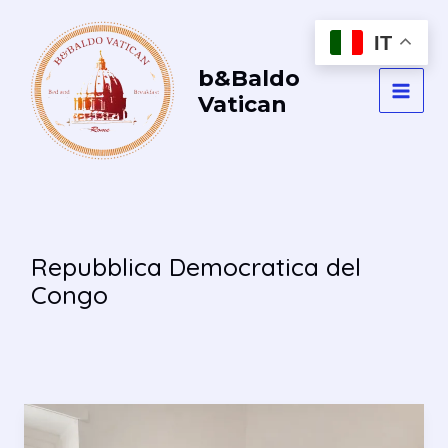
Vai
al
IT
contenuto
b&Baldo
Vatican
MAI
MEN
Repubblica Democratica del
Congo