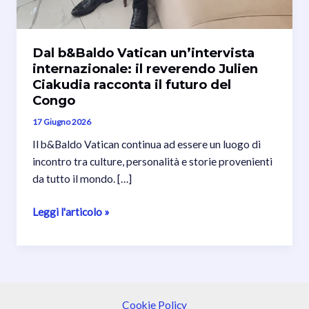
Dal b&Baldo Vatican un’intervista
internazionale: il reverendo Julien
Ciakudia racconta il futuro del
Congo
17 Giugno 2026
Il b&Baldo Vatican continua ad essere un luogo di
incontro tra culture, personalità e storie provenienti
da tutto il mondo. […]
Dal
Leggi l'articolo »
b&Baldo
Vatican
un’intervista
internazionale:
il
Cookie Policy