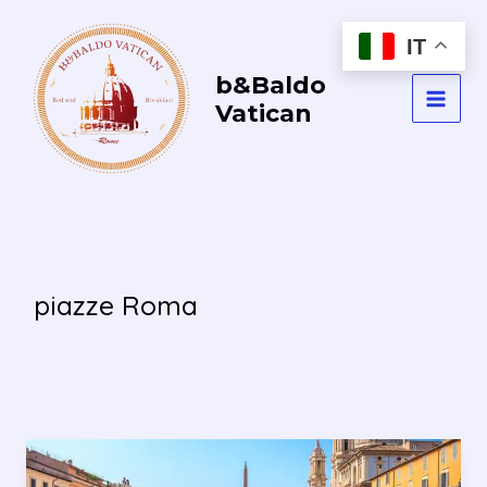
Vai
al
IT
contenuto
b&Baldo
Vatican
MAI
MEN
piazze Roma