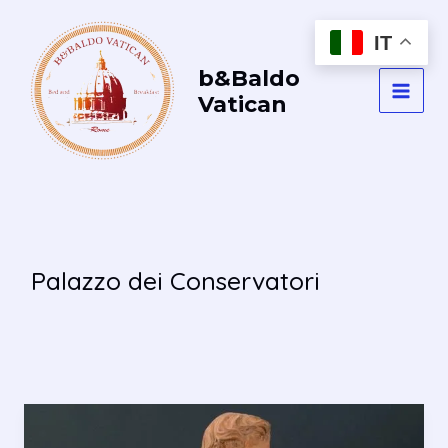
Vai
al
IT
contenuto
b&Baldo
Vatican
MAI
MEN
Palazzo dei Conservatori